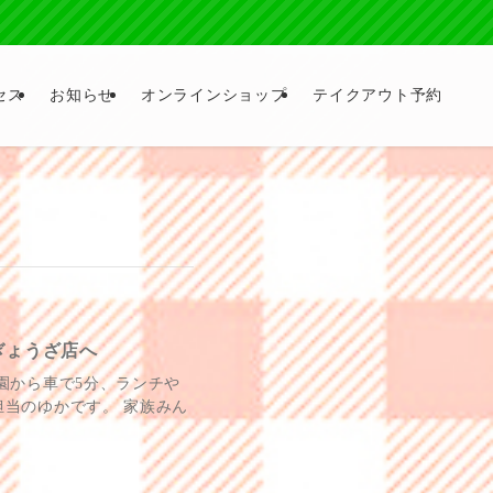
セス
お知らせ
オンラインショップ
テイクアウト予約
ぎょうざ店へ
園から車で5分、ランチや
当のゆかです。 家族みん