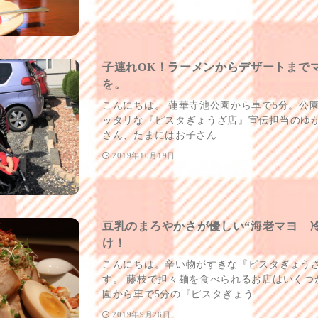
子連れOK！ラーメンからデザートまで
を。
こんにちは。 蓮華寺池公園から車で5分。公
ッタリな『ピスタぎょうざ店』宣伝担当のゆ
さん、たまにはお子さん...
2019年10月19日
豆乳のまろやかさが優しい“海老マヨ 
け！
こんにちは。辛い物がすきな『ピスタぎょう
す。 藤枝で担々麺を食べられるお店はいくつ
園から車で5分の『ピスタぎょう...
2019年9月26日