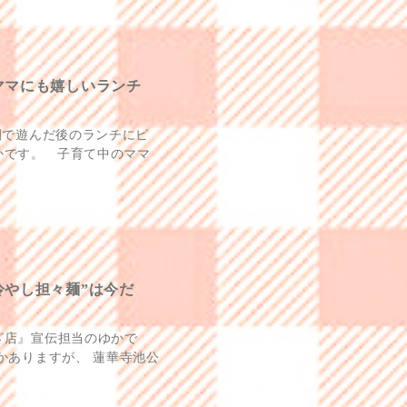
ママにも嬉しいランチ
園で遊んだ後のランチにピ
かです。 子育て中のママ
冷やし担々麺”は今だ
ざ店』宣伝担当のゆかで
かありますが、 蓮華寺池公