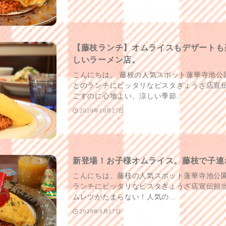
【藤枝ランチ】オムライスもデザートも
しいラーメン店。
こんにちは。 藤枝の人気スポット蓮華寺池公
とのランチにピッタリなピスタぎょうざ店宣伝
ごすのに心地よい、涼しい季節...
2020年10月27日
新登場！お子様オムライス。藤枝で子連
こんにちは。藤枝の人気スポット蓮華寺池公
ランチにピッタリなピスタぎょうざ店宣伝担当
ムレツがたまらない！人気の...
2020年9月17日