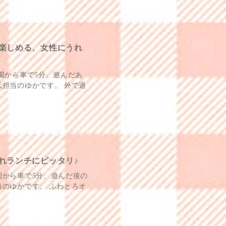
楽しめる、女性にうれ
園から車で5分。遊んだあ
担当のゆかです。 外で過
れランチにピッタリ♪
園から車で5分、遊んだ後の
のゆかです。 ふわとろオ