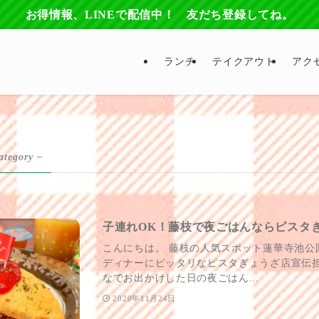
お得情報、LINEで配信中！ 友だち登録してね。
ランチ
テイクアウト
アク
ategory –
子連れOK！藤枝で夜ごはんならピスタ
こんにちは。 藤枝の人気スポット蓮華寺池公
ディナーにピッタリなピスタぎょうざ店宣伝担
なでお出かけした日の夜ごはん...
2020年11月24日