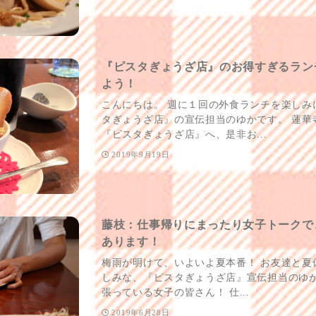
『ピスタぎょうざ店』のお得すぎるラン
よう！
こんにちは。 週に１回の外食ランチを楽しみ
タぎょうざ店』の宣伝担当のゆかです。 蓮華
『ピスタぎょうざ店』へ、是非お...
2019年9月19日
藤枝：仕事帰りにまったり女子トークで
あります！
梅雨が明けて、いよいよ夏本番！ お友達と夏
しみな、『ピスタぎょうざ店』宣伝担当のゆか
張っている女子の皆さん！ 仕...
2019年6月28日